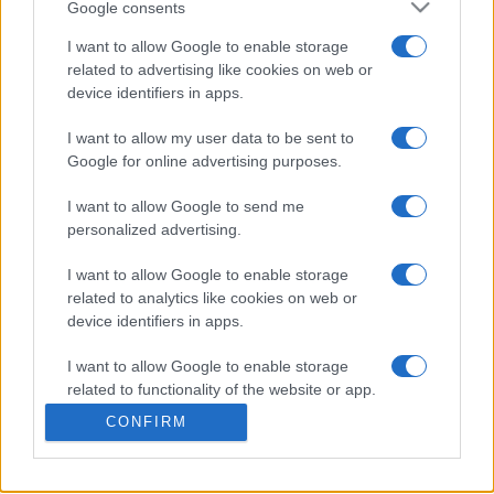
Google consents
Spiele deine Lieblings-casino-Spiele – online und
I want to allow Google to enable storage
kostenlos, präsentiert von BUZZR.
related to advertising like cookies on web or
device identifiers in apps.
Erleben Sie das aufregende Casino-Gefühl jederzeit mit
dieser Sammlung sorgfältig ausgewählter Online-Spiele.
I want to allow my user data to be sent to
Google for online advertising purposes.
Diese Spiele fangen die Spannung des Casinos ein—vom
Würfeln im Backgammon bis zum Setzen beim Blackjack
I want to allow Google to send me
personalized advertising.
—ganz ohne den Druck, echtes Geld zu setzen. Ohne
Einsätze können Sie dieselben adrenalingeladenen
I want to allow Google to enable storage
Momente wie die High-Roller genießen, und das bequem
related to analytics like cookies on web or
von zu Hause aus.
device identifiers in apps.
Der Reiz klassischer
Casinospiele
liegt im
I want to allow Google to enable storage
Spannungsaufbau, in der Strategie und im Zufall. Jetzt
related to functionality of the website or app.
können Sie dieses Erlebnis jederzeit und überall
CONFIRM
genießen. Ob erfahrener Spieler oder Anfänger, diese
I want to allow Google to enable storage
related to personalization.
Spiele bieten endlosen Spaß. Bereit, Ihr Glück und Ihre
Strategie zu testen? Der Spaß liegt in den Karten mit