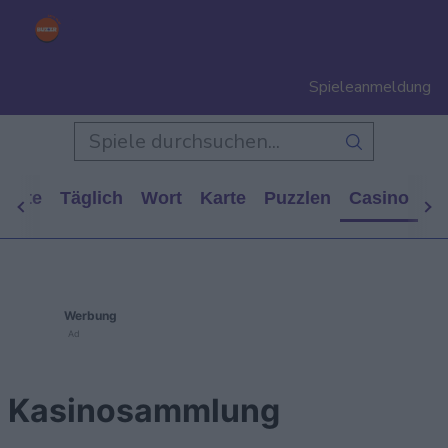
Spieleanmeldung
tseite
Täglich
Wort
Karte
Puzzlen
Casino
Ar
Werbung
Ad
Kasinosammlung