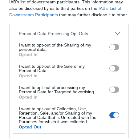
IAB’s list of downstream participants. This information may
also be disclosed by us to third parties on the
IAB’s List of
Downstream Participants
that may further disclose it to other
third parties.
Werbung
Please note that this website/app uses one or more Google
Ad
Personal Data Processing Opt Outs
services and may gather and store information including but
not limited to your visit or usage behaviour. You may click to
I want to opt-out of the Sharing of my
personal data.
grant or deny consent to Google and its third-party tags to
Opted In
use your data for below specified purposes in below Google
consent section.
I want to opt-out of the Sale of my
Personal Data.
Opted In
I want to opt-out of processing my
Personal Data for Targeted Advertising.
Opted In
I want to opt-out of Collection, Use,
Retention, Sale, and/or Sharing of my
Personal Data that Is Unrelated with the
Purposes for which it was collected.
Opted Out
Kostenlose Casino-Spiele.