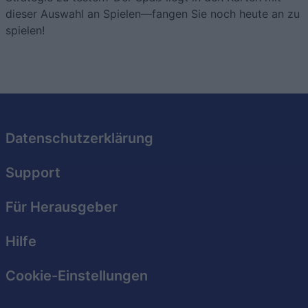
I want to allow Google to enable storage
dieser Auswahl an Spielen—fangen Sie noch heute an zu
related to security, including authentication
spielen!
functionality and fraud prevention, and other
user protection.
Datenschutzerklärung
Support
Für Herausgeber
Hilfe
Cookie-Einstellungen