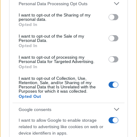
Please note that this website/app uses one or more Google
Personal Data Processing Opt Outs
services and may gather and store information including but
not limited to your visit or usage behaviour. You may click to
I want to opt-out of the Sharing of my
personal data.
grant or deny consent to Google and its third-party tags to
Opted In
use your data for below specified purposes in below Google
consent section.
I want to opt-out of the Sale of my
Personal Data.
Opted In
I want to opt-out of processing my
Personal Data for Targeted Advertising.
Opted In
I want to opt-out of Collection, Use,
Retention, Sale, and/or Sharing of my
Personal Data that Is Unrelated with the
Purposes for which it was collected.
Opted Out
Google consents
I want to allow Google to enable storage
related to advertising like cookies on web or
device identifiers in apps.