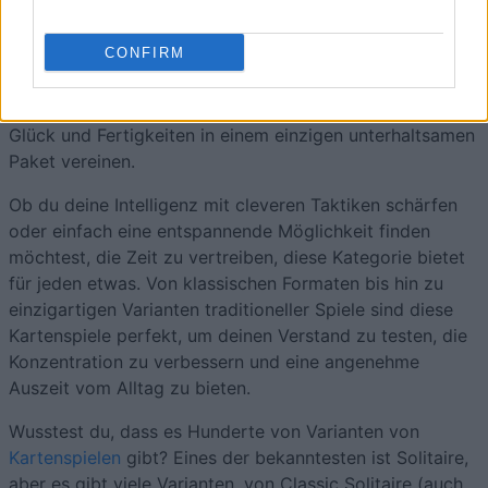
Spiele deine Lieblings-card-Spiele – online und
CONFIRM
kostenlos, präsentiert von BUZZR.
Kartenspiele bieten endlosen Spaß, indem sie Strategie,
Glück und Fertigkeiten in einem einzigen unterhaltsamen
Paket vereinen.
Ob du deine Intelligenz mit cleveren Taktiken schärfen
oder einfach eine entspannende Möglichkeit finden
möchtest, die Zeit zu vertreiben, diese Kategorie bietet
für jeden etwas. Von klassischen Formaten bis hin zu
einzigartigen Varianten traditioneller Spiele sind diese
Kartenspiele perfekt, um deinen Verstand zu testen, die
Konzentration zu verbessern und eine angenehme
Auszeit vom Alltag zu bieten.
Wusstest du, dass es Hunderte von Varianten von
Kartenspielen
gibt? Eines der bekanntesten ist Solitaire,
aber es gibt viele Varianten, von Classic Solitaire (auch